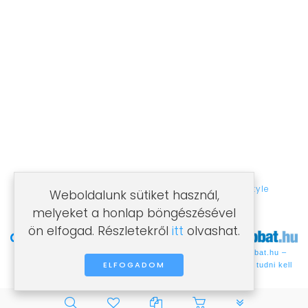
MINŐSÉG ÉS GARANCIA
Minden klímabeszerelésre garanciát vállalunk!
Több éves szakmai tapasztalattal rendelkező
csapatunk, profi minőséget nyújt Önnek!
©2021 Villámklíma. Az oldalt készítette:
Ideastyle
Weboldalunk sütiket használ,
melyeket a honlap böngészésével
ön elfogad. Részletekről
itt
olvashat.
Olcsóbbat.hu –
Árukereső.hu
ELFOGADOM
Spórolni tudni kell
PLG_SYSTEM