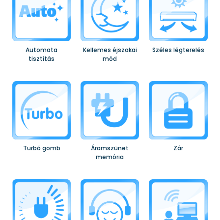
Automata
Kellemes éjszakai
Széles légterelés
tisztítás
mód
Turbó gomb
Áramszünet
Zár
memória