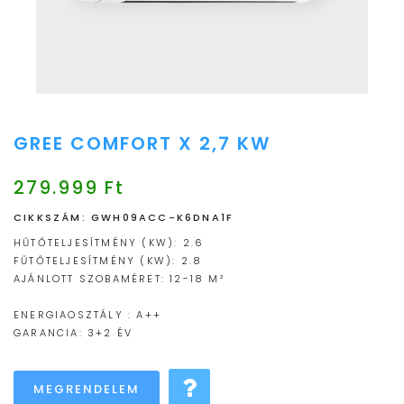
GREE COMFORT X 2,7 KW
279.999 Ft
CIKKSZÁM: GWH09ACC-K6DNA1F
HŰTŐTELJESÍTMÉNY (KW): 2.6
FŰTŐTELJESÍTMÉNY (KW): 2.8
AJÁNLOTT SZOBAMÉRET: 12-18 M²
ENERGIAOSZTÁLY : A++
GARANCIA: 3+2 ÉV