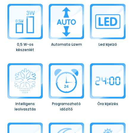
0,5 W-os
Automata üzem
Led kijelző
készenlét
Intelligens
Programozható
Óra kijelzés
leolvasztás
időzítő