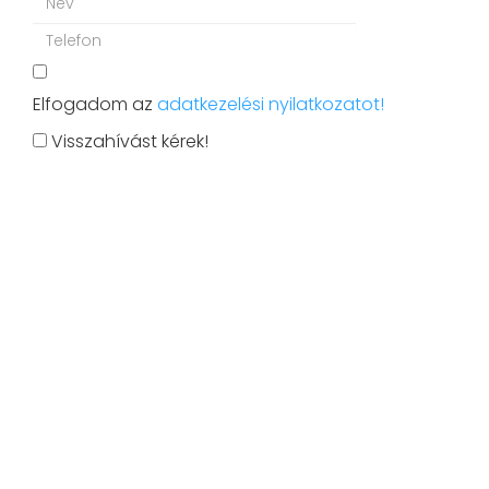
Elfogadom az
adatkezelési nyilatkozatot!
Visszahívást kérek!
KLÍMASZERELÉS
Klímaszerelés és karbantartás Budapesten és
környékén. Villámgyors beszereléssel!