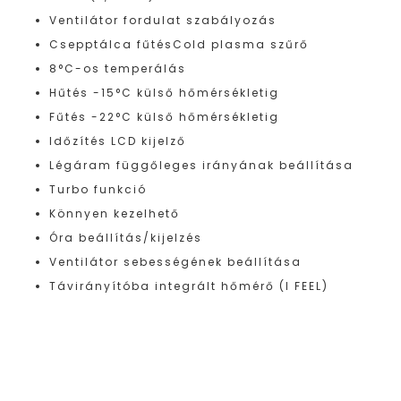
Ventilátor fordulat szabályozás
Csepptálca fűtésCold plasma szűrő
8°C-os temperálás
Hűtés -15°C külső hőmérsékletig
Fűtés -22°C külső hőmérsékletig
Időzítés LCD kijelző
Légáram függőleges irányának beállítása
Turbo funkció
Könnyen kezelhető
Óra beállítás/kijelzés
Ventilátor sebességének beállítása
Távirányítóba integrált hőmérő (I FEEL)