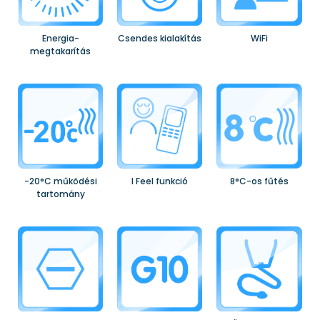
Energia-
Csendes kialakítás
WiFi
megtakarítás
-20°C működési
I Feel funkció
8°C-os fűtés
tartomány