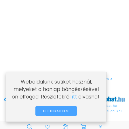
MINŐSÉG ÉS GARANCIA
Minden klímabeszerelésre garanciát vállalunk!
Több éves szakmai tapasztalattal rendelkező
csapatunk, profi minőséget nyújt Önnek!
©2021 Villámklíma. Az oldalt készítette:
Ideastyle
Weboldalunk sütiket használ,
melyeket a honlap böngészésével
ön elfogad. Részletekről
itt
olvashat.
Olcsóbbat.hu –
Árukereső.hu
ELFOGADOM
Spórolni tudni kell
PLG_SYSTEM