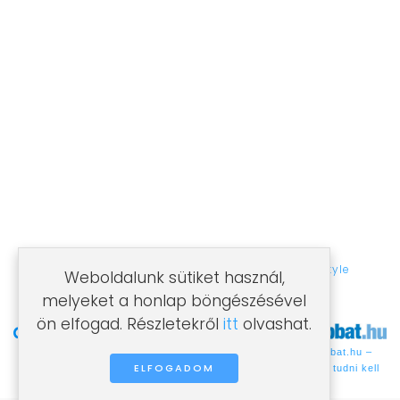
Samsung klímák
MINŐSÉG ÉS GARANCIA
Minden klímabeszerelésre garanciát vállalunk!
Több éves szakmai tapasztalattal rendelkező
csapatunk, profi minőséget nyújt Önnek!
©2021 Villámklíma. Az oldalt készítette:
Ideastyle
Weboldalunk sütiket használ,
melyeket a honlap böngészésével
ön elfogad. Részletekről
itt
olvashat.
Olcsóbbat.hu –
Árukereső.hu
ELFOGADOM
Spórolni tudni kell