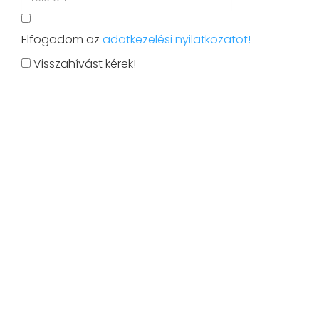
Elfogadom az
adatkezelési nyilatkozatot!
Visszahívást kérek!
KLÍMASZERELÉS
Klímaszerelés és karbantartás Budapesten és
környékén. Villámgyors beszereléssel!
+36 70/458 2230