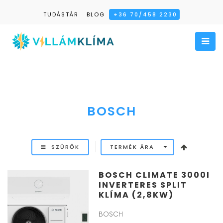
TUDÁSTÁR
BLOG
+36 70/458 2230
TOGG
BOSCH
SZŰRŐK
TERMÉK ÁRA
BOSCH CLIMATE 3000I
INVERTERES SPLIT
KLÍMA (2,8KW)
BOSCH