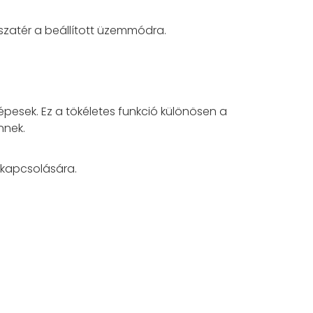
szatér a beállított üzemmódra.
épesek. Ez a tökéletes funkció különösen a
nnek.
kikapcsolására.