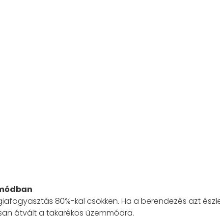
mmódban
afogyasztás 80%-kal csökken. Ha a berendezés azt észlel
usan átvált a takarékos üzemmódra.