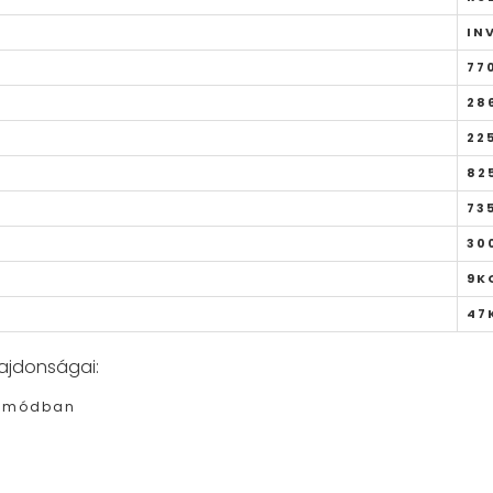
IN
77
28
22
82
73
30
9K
47
lajdonságai:
emmódban