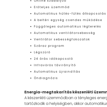
Online szabályzó
Erőteljes üzemmód
Automatikus hűtés-fűtés átkapcsolás
A beltéri egység csendes működése
Függőleges automatikus légterelés
Automatikus ventilátorsebesség
Ventilátor sebességfokozatok
Száraz program
Légszűrő
24 órás időkapcsoló
Infravörös távirányító
Automatikus újraindítás
Öndiagnózis
Energia-megtakarítás készenléti üze
A készenléti üzemmódban a tényleges energi
tartózkodik a helyiségben, akkor automatik