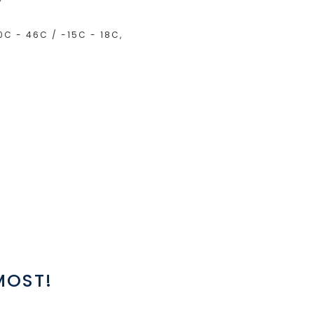
0C - 46C / -15C - 18C,
MOST!