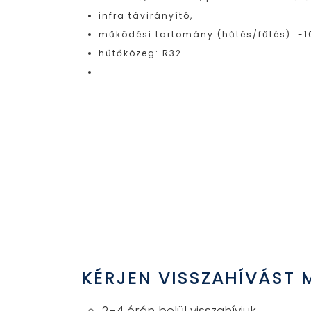
infra távirányító,
működési tartomány (hűtés/fűtés): -1
hűtőközeg: R32
KÉRJEN VISSZAHÍVÁST 