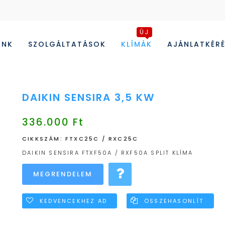
ÚJ
UNK
SZOLGÁLTATÁSOK
KLÍMÁK
AJÁNLATKÉR
DAIKIN SENSIRA 3,5 KW
336.000 Ft
CIKKSZÁM: FTXC25C / RXC25C
DAIKIN SENSIRA FTXF50A / RXF50A SPLIT KLÍMA
KEDVENCEKHEZ AD
ÖSSZEHASONLÍT