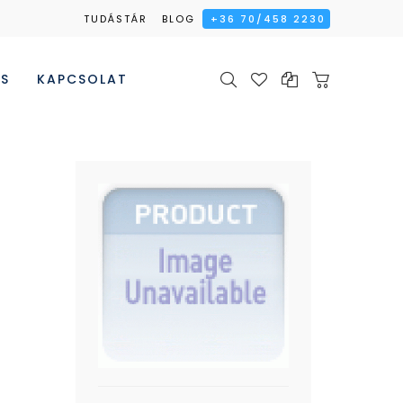
TUDÁSTÁR
BLOG
+36 70/458 2230
ÉS
KAPCSOLAT