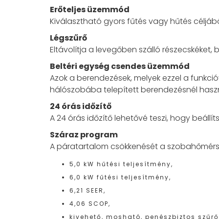
Erőteljes üzemmód
Kiválasztható gyors fűtés vagy hűtés céljáb
Légszűrő
Eltávolítja a levegőben szálló részecskéket, b
Beltéri egység csendes üzemmód
Azok a berendezések, melyek ezzel a funkcióv
hálószobába telepített berendezésnél haszn
24 órás időzítő
A 24 órás időzítő lehetővé teszi, hogy beáll
Száraz program
A páratartalom csökkenését a szobahőmérsékl
5,0 kW hűtési teljesítmény,
6,0 kW fűtési teljesítmény,
6,21 SEER,
4,06 SCOP,
kivehető, mosható, penészbiztos szűrő