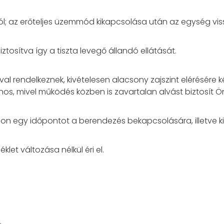
ól; az erőteljes üzemmód kikapcsolása után az egység vis
iztosítva így a tiszta levegő állandó ellátását.
al rendelkeznek, kivételesen alacsony zajszint elérésére k
os, mivel működés közben is zavartalan alvást biztosít Ö
ítson egy időpontot a berendezés bekapcsolására, illetve 
et változása nélkül éri el.
,