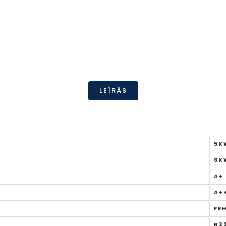
LEÍRÁS
5K
6K
A+
A+
FE
R3