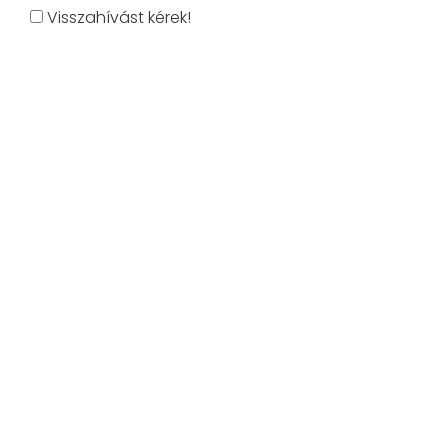
Visszahívást kérek!
KLÍMASZERELÉS
Klímaszerelés és karbantartás Budapesten és
környékén. Villámgyors beszereléssel!
+36 70/458 2230
info@villamklima.hu
Szállítási módok
Fizetési módok