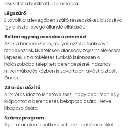
visszatér a beállított üzemmódra.
Légszűrő
Eltávolítja a levegőben szálló részecskéket, biztosítva
így a tiszta levegő állandó ellátását.
Beltéri egység csendes üzemmód
Azok a berendezések, melyek ezzel a funkcióval
rendelkeznek, kivételesen alacsony zajszint elérésére
képesek. Ez a tökéletes funkció különösen a
hálószobába telepített berendezésnél hasznos,
mivel működés közben is zavartalan alvást biztosít
Önnek.
24 órás időzítő
A 24 órás időzítő lehetővé teszi, hogy beállítson egy
időpontot a berendezés bekapcsolására, illetve
kikapcsolására.
Száraz program
A páratartalom csökkenését a szobahőmérséklet