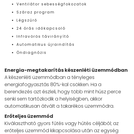
Ventilátor sebességfokozatok
Száraz program
Légszűrő
24 órás időkapcsoló
Infravörös távirányító
Automatikus újraindítás
Öndiagnózis
Energia-megtakarítás készenléti üzemmódban
A készenléti üzemmódban a tényleges
energiafogyasztás 80%-kal csökken. Ha a
berendezés azt észleli, hogy több mint húsz perce
senki sem tartózkodik a helyiségben, akkor
automatikusan átvált a takarékos üzemmódra.
Erőteljes üzemmód
Kiválasztható gyors fűtés vagy hűtés céljából; az
erőteljes üzemmód kikapcsolása után az egység