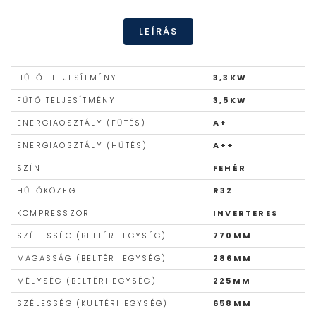
LEÍRÁS
HŰTŐ TELJESÍTMÉNY
3,3KW
FŰTŐ TELJESÍTMÉNY
3,5KW
ENERGIAOSZTÁLY (FŰTÉS)
A+
ENERGIAOSZTÁLY (HŰTÉS)
A++
SZÍN
FEHÉR
HŰTŐKÖZEG
R32
KOMPRESSZOR
INVERTERES
SZÉLESSÉG (BELTÉRI EGYSÉG)
770MM
MAGASSÁG (BELTÉRI EGYSÉG)
286MM
MÉLYSÉG (BELTÉRI EGYSÉG)
225MM
SZÉLESSÉG (KÜLTÉRI EGYSÉG)
658MM