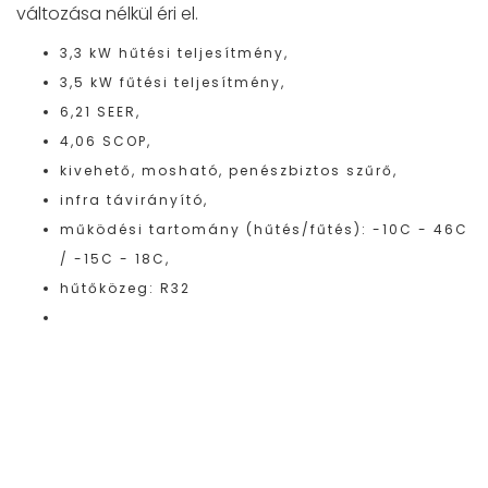
változása nélkül éri el.
3,3 kW hűtési teljesítmény,
3,5 kW fűtési teljesítmény,
6,21 SEER,
4,06 SCOP,
kivehető, mosható, penészbiztos szűrő,
infra távirányító,
működési tartomány (hűtés/fűtés): -10C - 46C
/ -15C - 18C,
hűtőközeg: R32