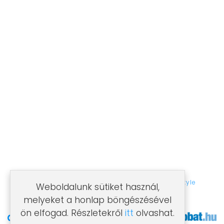
Airfeel klímák
Aux klímák
Samsung klímák
MINŐSÉG ÉS GARANCIA
Minden klímabeszerelésre garanciát vállalunk!
Több éves szakmai tapasztalattal rendelkező
csapatunk, profi minőséget nyújt Önnek!
©2021 Villámklíma. Az oldalt készítette:
Ideastyle
Weboldalunk sütiket használ,
melyeket a honlap böngészésével
ön elfogad. Részletekről
itt
olvashat.