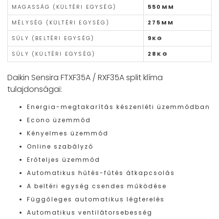
MAGASSÁG (KÜLTÉRI EGYSÉG)
550MM
MÉLYSÉG (KÜLTÉRI EGYSÉG)
275MM
SÚLY (BELTÉRI EGYSÉG)
9KG
SÚLY (KÜLTÉRI EGYSÉG)
28KG
Daikin Sensira FTXF35A / RXF35A split klíma
tulajdonságai:
Energia-megtakarítás készenléti üzemmódban
Econo üzemmód
Kényelmes üzemmód
Online szabályzó
Erőteljes üzemmód
Automatikus hűtés-fűtés átkapcsolás
A beltéri egység csendes működése
Függőleges automatikus légterelés
Automatikus ventilátorsebesség