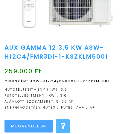
AUX GAMMA 12 3,5 KW ASW-
H12C4/FMR3DI-1-KSZKLM5001
259.000 Ft
CIKKSZÁM: ASW-H12C4/FMR3DI-1-KSZKLM5001
HŰTŐTELJESÍTMÉNY (KW): 3.5
FŰTŐTELJESÍTMÉNY (KW): 3.6
AJÁNLOTT SZOBAMÉRET: 5-30 M²
ENERGIAOSZTÁLY HŰTÉS / FŰTÉS: A++ / A+