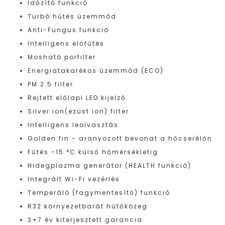
Időzítő funkció
Turbó hűtés üzemmód
Anti-Fungus funkció
Intelligens előfűtés
Mosható porfilter
Energiatakarékos üzemmód (ECO)
PM 2.5 filter
Rejtett előlapi LED kijelző
Silver ion(ezüst ion) filter
Intelligens leolvasztás
Golden fin - aranyozott bevonat a hőcserélőn
Fűtés -15 °C külső hőmérsékletig
Hidegplazma generátor (HEALTH funkció)
Integrált Wi-Fi vezérlés
Temperáló (fagymentesítő) funkció
R32 környezetbarát hűtőközeg
3+7 év kiterjesztett garancia