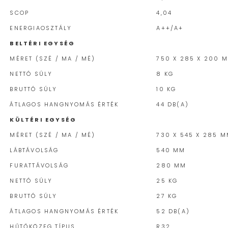
SCOP
4,04
ENERGIAOSZTÁLY
A++/A+
BELTÉRI EGYSÉG
MÉRET (SZÉ / MA / MÉ)
750 X 285 X 200 
NETTÓ SÚLY
8 KG
BRUTTÓ SÚLY
10 KG
ÁTLAGOS HANGNYOMÁS ÉRTÉK
44 DB(A)
KÜLTÉRI EGYSÉG
MÉRET (SZÉ / MA / MÉ)
730 X 545 X 285 
LÁBTÁVOLSÁG
540 MM
FURATTÁVOLSÁG
280 MM
NETTÓ SÚLY
25 KG
BRUTTÓ SÚLY
27 KG
ÁTLAGOS HANGNYOMÁS ÉRTÉK
52 DB(A)
HŰTŐKÖZEG TÍPUS
R32