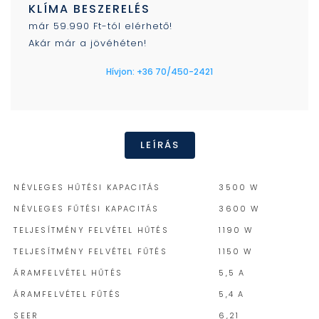
KLÍMA BESZERELÉS
már 59.990 Ft-tól elérhető!
Akár már a jövéhéten!
Hívjon: +36 70/450-2421
LEÍRÁS
NÉVLEGES HŰTÉSI KAPACITÁS
3500 W
NÉVLEGES FŰTÉSI KAPACITÁS
3600 W
TELJESÍTMÉNY FELVÉTEL HŰTÉS
1190 W
TELJESÍTMÉNY FELVÉTEL FŰTÉS
1150 W
ÁRAMFELVÉTEL HŰTÉS
5,5 A
ÁRAMFELVÉTEL FŰTÉS
5,4 A
SEER
6,21