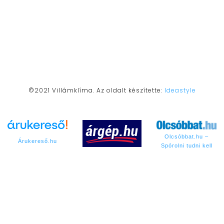
Több éves szakmai tapasztalattal rendelkező
csapatunk, profi minőséget nyújt Önnek!
©2021 Villámklíma. Az oldalt készítette:
Ideastyle
Olcsóbbat.hu –
Árukereső.hu
Spórolni tudni kell