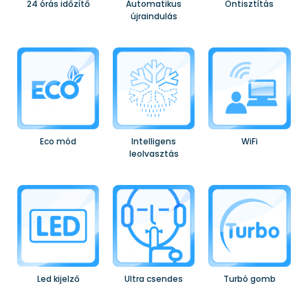
24 órás időzítő
Automatikus
Öntisztítás
újraindulás
Eco mód
Intelligens
WiFi
leolvasztás
Led kijelző
Ultra csendes
Turbó gomb